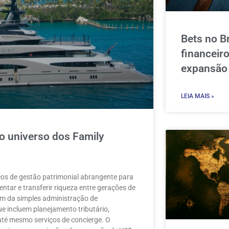
Bets no Br
financeir
expansão
LEIA MAIS »
o universo dos Family
iços de gestão patrimonial abrangente para
entar e transferir riqueza entre gerações de
lém da simples administração de
e incluem planejamento tributário,
e até mesmo serviços de concierge. O