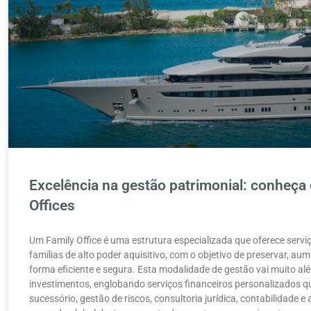
Excelência na gestão patrimonial: conheça 
Offices
Um Family Office é uma estrutura especializada que oferece serv
famílias de alto poder aquisitivo, com o objetivo de preservar, aum
forma eficiente e segura. Esta modalidade de gestão vai muito a
investimentos, englobando serviços financeiros personalizados qu
sucessório, gestão de riscos, consultoria jurídica, contabilidade 