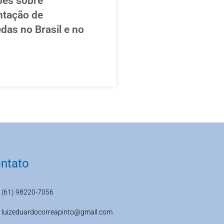
ões sobre
ntação de
das no Brasil e no
ntato
(61) 98220-7056
luizeduardocorreapinto@gmail.com