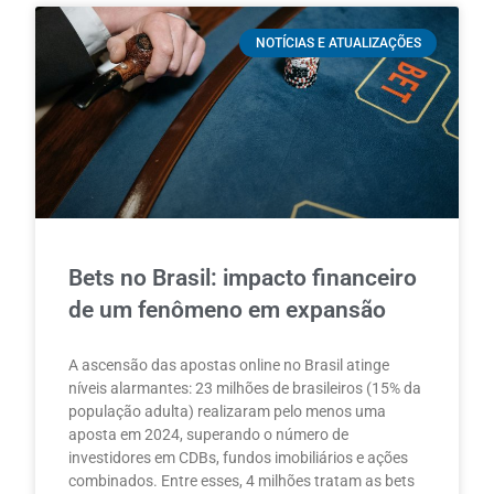
NOTÍCIAS E ATUALIZAÇÕES
Bets no Brasil: impacto financeiro
de um fenômeno em expansão
A ascensão das apostas online no Brasil atinge
níveis alarmantes: 23 milhões de brasileiros (15% da
população adulta) realizaram pelo menos uma
aposta em 2024, superando o número de
investidores em CDBs, fundos imobiliários e ações
combinados. Entre esses, 4 milhões tratam as bets