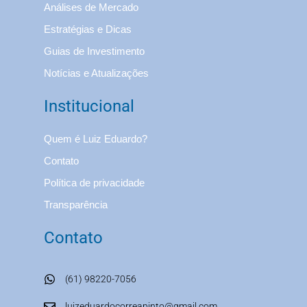
Análises de Mercado
Estratégias e Dicas
Guias de Investimento
Notícias e Atualizações
Institucional
Quem é Luiz Eduardo?
Contato
Política de privacidade
Transparência
Contato
(61) 98220-7056
luizeduardocorreapinto@gmail.com