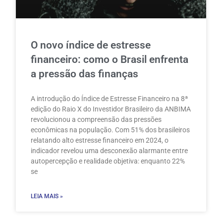
O novo índice de estresse
financeiro: como o Brasil enfrenta
a pressão das finanças
A introdução do Índice de Estresse Financeiro na 8ª
edição do Raio X do Investidor Brasileiro da ANBIMA
revolucionou a compreensão das pressões
econômicas na população. Com 51% dos brasileiros
relatando alto estresse financeiro em 2024, o
indicador revelou uma desconexão alarmante entre
autopercepção e realidade objetiva: enquanto 22%
se
LEIA MAIS »