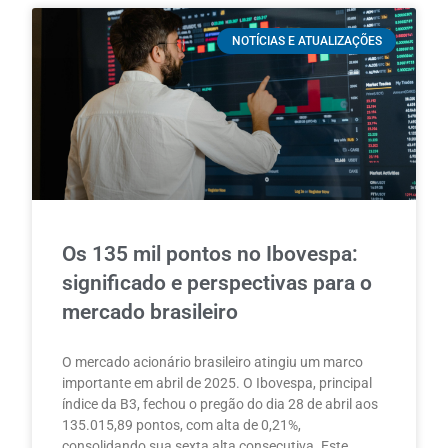
NOTÍCIAS E ATUALIZAÇÕES
Os 135 mil pontos no Ibovespa:
significado e perspectivas para o
mercado brasileiro
O mercado acionário brasileiro atingiu um marco
importante em abril de 2025. O Ibovespa, principal
índice da B3, fechou o pregão do dia 28 de abril aos
135.015,89 pontos, com alta de 0,21%,
consolidando sua sexta alta consecutiva. Este