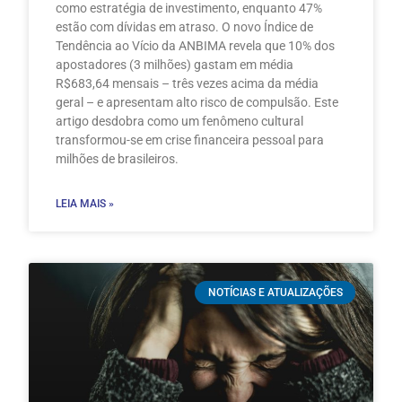
como estratégia de investimento, enquanto 47%
estão com dívidas em atraso. O novo Índice de
Tendência ao Vício da ANBIMA revela que 10% dos
apostadores (3 milhões) gastam em média
R$683,64 mensais – três vezes acima da média
geral – e apresentam alto risco de compulsão. Este
artigo desdobra como um fenômeno cultural
transformou-se em crise financeira pessoal para
milhões de brasileiros.
LEIA MAIS »
NOTÍCIAS E ATUALIZAÇÕES