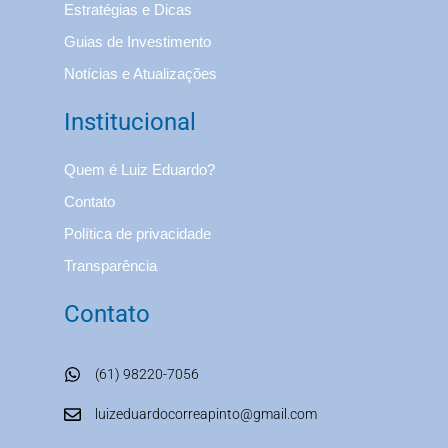
Estratégias e Dicas
Guias de Investimento
Notícias e Atualizações
Institucional
Quem é Luiz Eduardo?
Contato
Política de privacidade
Transparência
Contato
(61) 98220-7056
luizeduardocorreapinto@gmail.com