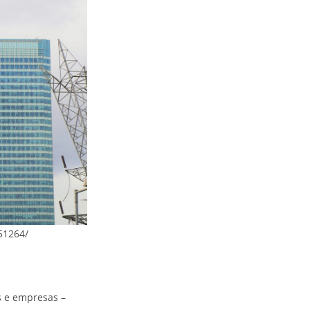
51264/
s e empresas –