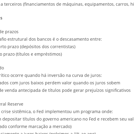
a terceiros (financiamentos de máquinas, equipamentos, carros, h
os
de prazos
afio estrutural dos bancos é o descasamento entre:
urto prazo (depósitos dos correntistas)
go prazo (títulos e empréstimos)
do
tico ocorre quando há inversão na curva de juros:
rados com juros baixos perdem valor quando os juros sobem
e venda antecipada de títulos pode gerar prejuízos significativos
eral Reserve
a crise sistêmica, o Fed implementou um programa onde:
depositar títulos do governo americano no Fed e recebem seu val
cado conforme marcação a mercado)
nciamento a juros baixos (próximos a 1% ao ano)