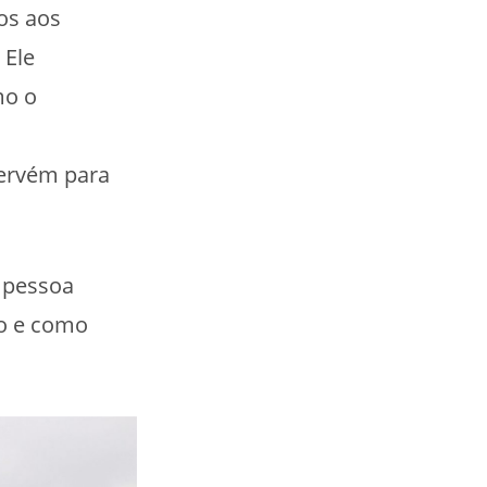
os aos
 Ele
mo o
tervém para
 pessoa
io e como