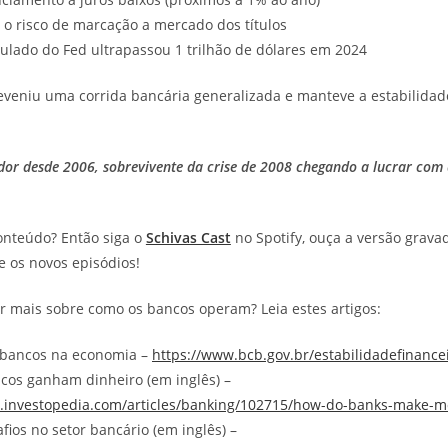
o risco de marcação a mercado dos títulos
ulado do Fed ultrapassou 1 trilhão de dólares em 2024
eveniu uma corrida bancária generalizada e manteve a estabilidad
idor desde 2006, sobrevivente da crise de 2008 chegando a lucrar com
onteúdo? Então siga o
Schivas Cast
no Spotify, ouça a versão gravad
 os novos episódios!
 mais sobre como os bancos operam? Leia estes artigos:
 bancos na economia –
https://www.bcb.gov.br/estabilidadefinance
cos ganham dinheiro (em inglês) –
.investopedia.com/articles/banking/102715/how-do-banks-make-
fios no setor bancário (em inglês) –