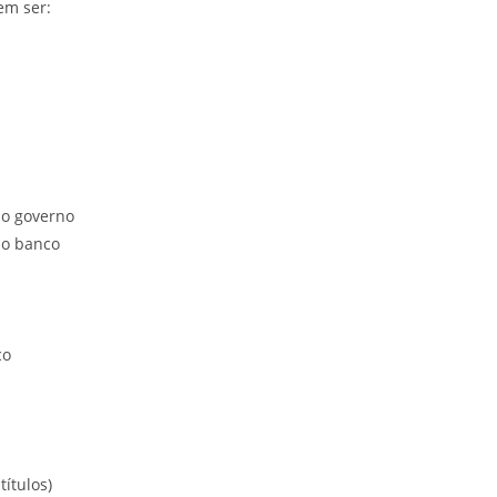
em ser:
do governo
do banco
co
títulos)