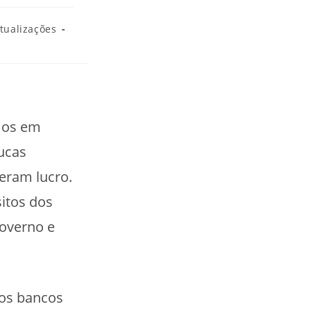
Atualizações
mos em
ucas
eram lucro.
itos dos
governo e
 os bancos