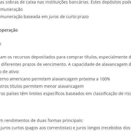
 sobras de caixa nas instituições bancárias. Estes depósitos pod
remuneração
emuneração baseada em juros de curto prazo
operação
s
zam os recursos depositados para comprar títulos, especialmente 
 diferentes prazos de vencimento. A capacidade de alavancagem 
 de ativo:
overno americano permitem alavancagem próxima a 100%
outros títulos permitem menor alavancagem
tros países têm limites específicos baseados em classificação de ris
m rendimentos de duas formas principais:
juros curtos (pagos aos correntistas) e juros longos (recebidos dos 