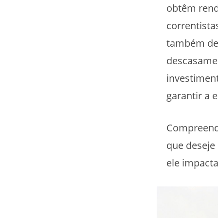
obtêm rend
correntista
também des
descasamen
investiment
garantir a 
Compreende
que deseje
ele impacta