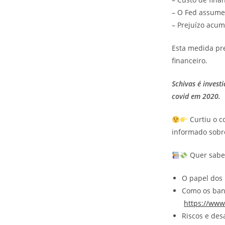
– O Fed assume 
– Prejuízo acum
Esta medida pr
financeiro.
Schivas é invest
covid em 2020.
Curtiu o c
informado sobre
Quer saber
O papel dos
Como os ban
https://www
Riscos e desa