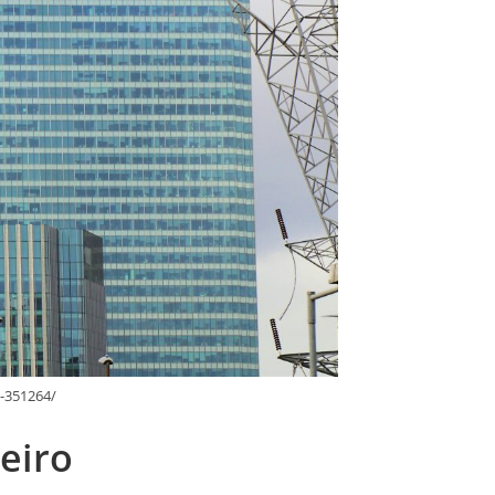
s-351264/
eiro