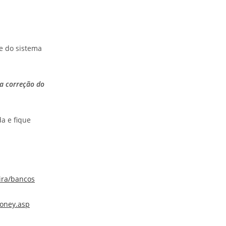
e do sistema
 a correção do
a e fique
ira/bancos
money.asp