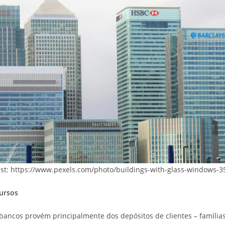
est: https://www.pexels.com/photo/buildings-with-glass-windows-3
ursos
bancos provém principalmente dos depósitos de clientes – família