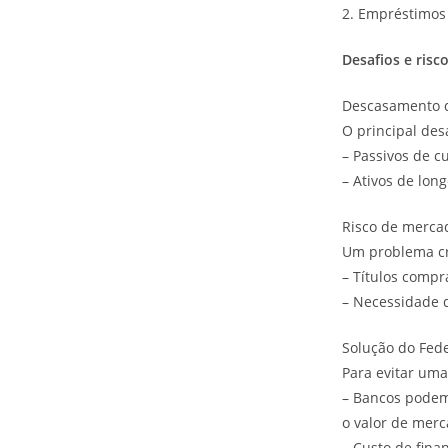
2. Empréstimos 
Desafios e risc
Descasamento 
O principal des
– Passivos de c
– Ativos de lon
Risco de merca
Um problema crí
– Títulos comp
– Necessidade d
Solução do Fed
Para evitar um
– Bancos podem 
o valor de mer
– Custo de fina