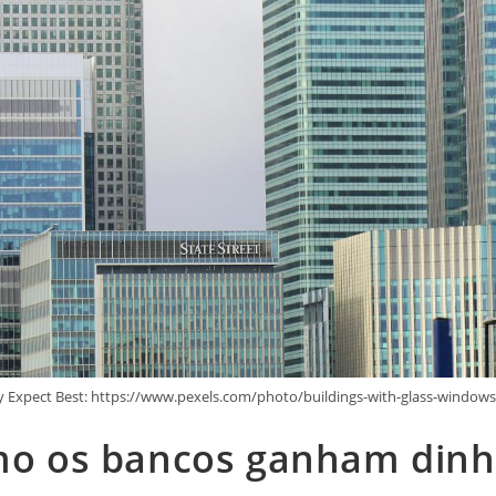
 Expect Best: https://www.pexels.com/photo/buildings-with-glass-window
o os bancos ganham dinh