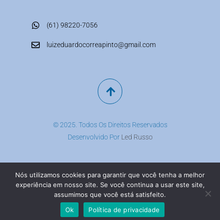
(61) 98220-7056
luizeduardocorreapinto@gmail.com
© 2025. Todos Os Direitos Reservados
Desenvolvido Por
Led Russo
O Fiél Investimentos preza a qualidade da informação e atesta a
apuração de todo o conteúdo produzido por sua equipe,
Nós utilizamos cookies para garantir que você tenha a melhor
ressaltando, no entanto, que não faz qualquer tipo de
recomendação de investimento, não se responsabilizando por
experiência em nosso site. Se você continua a usar este site,
perdas, danos (diretos, indiretos e incidentais), custos e lucros
assumimos que você está satisfeito.
cessantes.
Ok
Política de privacidade