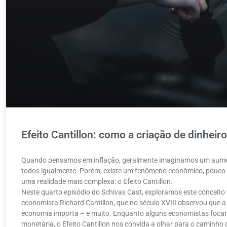
Efeito Cantillon: como a criação de dinheir
Quando pensamos em inflação, geralmente imaginamos um aumen
todos igualmente. Porém, existe um fenômeno econômico, pouco co
uma realidade mais complexa: o Efeito Cantillon.
Neste quarto episódio do Schivas Cast, exploramos este concei
economista Richard Cantillon, que no século XVIII observou que 
economia importa – e muito. Enquanto alguns economistas focam
monetária, o Efeito Cantillon nos convida a olhar para o caminho 