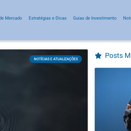
 de Mercado
Estratégias e Dicas
Guias de Investimento
Not
Posts M
NOTÍCIAS E ATUALIZAÇÕES