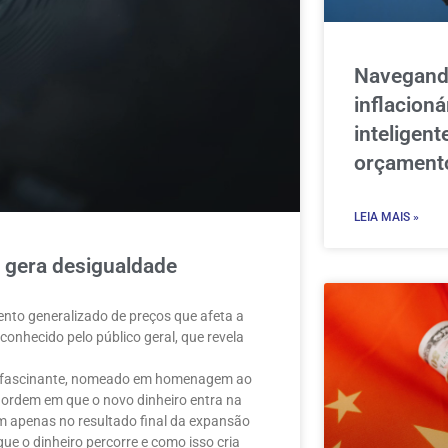
Navegand
inflacioná
inteligent
orçament
LEIA MAIS »
o gera desigualdade
to generalizado de preços que afeta a
nhecido pelo público geral, que revela
to fascinante, nomeado em homenagem ao
a ordem em que o novo dinheiro entra na
 apenas no resultado final da expansão
que o dinheiro percorre e como isso cria