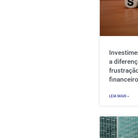
Investime
a diferen
frustraçã
financeir
LEIA MAIS »