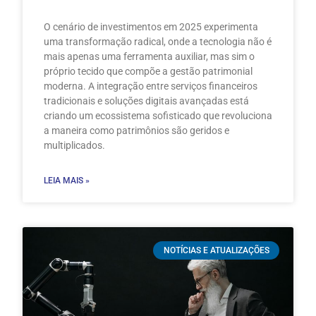
O cenário de investimentos em 2025 experimenta
uma transformação radical, onde a tecnologia não é
mais apenas uma ferramenta auxiliar, mas sim o
próprio tecido que compõe a gestão patrimonial
moderna. A integração entre serviços financeiros
tradicionais e soluções digitais avançadas está
criando um ecossistema sofisticado que revoluciona
a maneira como patrimônios são geridos e
multiplicados.
LEIA MAIS »
NOTÍCIAS E ATUALIZAÇÕES