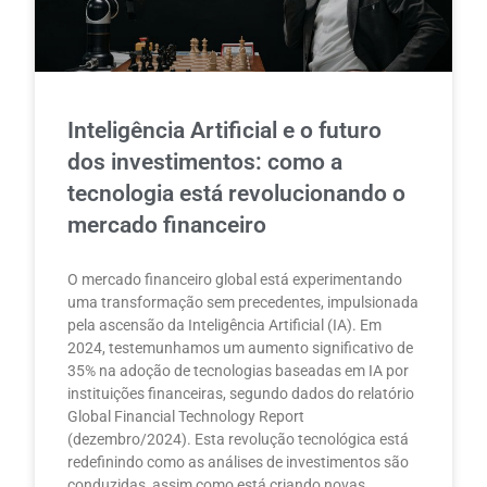
Inteligência Artificial e o futuro
dos investimentos: como a
tecnologia está revolucionando o
mercado financeiro
O mercado financeiro global está experimentando
uma transformação sem precedentes, impulsionada
pela ascensão da Inteligência Artificial (IA). Em
2024, testemunhamos um aumento significativo de
35% na adoção de tecnologias baseadas em IA por
instituições financeiras, segundo dados do relatório
Global Financial Technology Report
(dezembro/2024). Esta revolução tecnológica está
redefinindo como as análises de investimentos são
conduzidas, assim como está criando novas