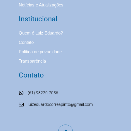
Notícias e Atualizações
Institucional
Quem é Luiz Eduardo?
Contato
Política de privacidade
Transparência
Contato
(61) 98220-7056
luizeduardocorreapinto@gmail.com