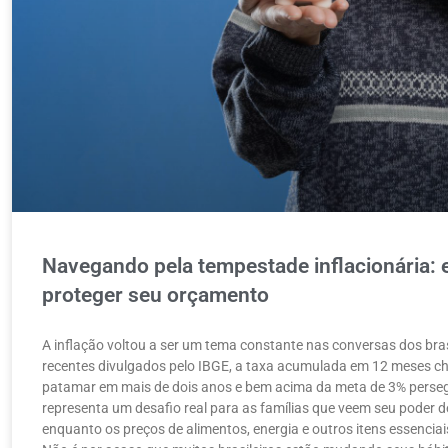
Navegando pela tempestade inflacionária: e
proteger seu orçamento
A inflação voltou a ser um tema constante nas conversas dos bra
recentes divulgados pelo IBGE, a taxa acumulada em 12 meses c
patamar em mais de dois anos e bem acima da meta de 3% persegu
representa um desafio real para as famílias que veem seu poder 
enquanto os preços de alimentos, energia e outros itens essencia