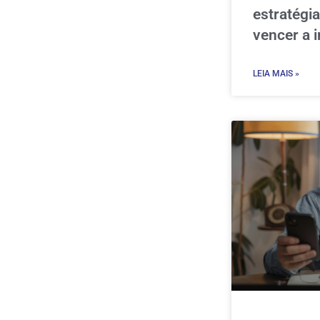
estratégi
vencer a i
LEIA MAIS »