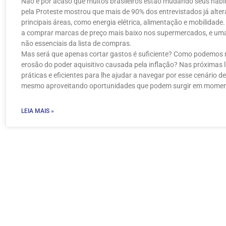
Não é por acaso que muitos brasileiros estão mudando seus háb
pela Proteste mostrou que mais de 90% dos entrevistados já alt
principais áreas, como energia elétrica, alimentação e mobilida
a comprar marcas de preço mais baixo nos supermercados, e uma
não essenciais da lista de compras.
Mas será que apenas cortar gastos é suficiente? Como podemos no
erosão do poder aquisitivo causada pela inflação? Nas próximas l
práticas e eficientes para lhe ajudar a navegar por esse cenário 
mesmo aproveitando oportunidades que podem surgir em moment
LEIA MAIS »