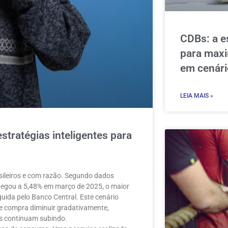
CDBs: a es
para maxi
em cenári
LEIA MAIS »
stratégias inteligentes para
sileiros e com razão. Segundo dados
hegou a 5,48% em março de 2025, o maior
ida pelo Banco Central. Este cenário
de compra diminuir gradativamente,
is continuam subindo.