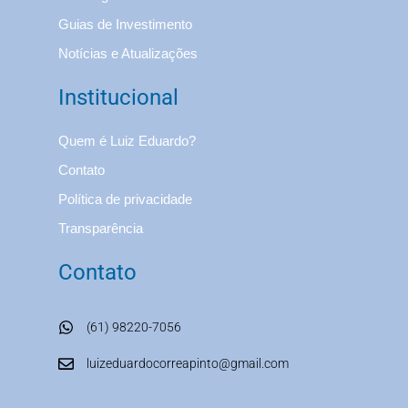
Guias de Investimento
Notícias e Atualizações
Institucional
Quem é Luiz Eduardo?
Contato
Política de privacidade
Transparência
Contato
(61) 98220-7056
luizeduardocorreapinto@gmail.com