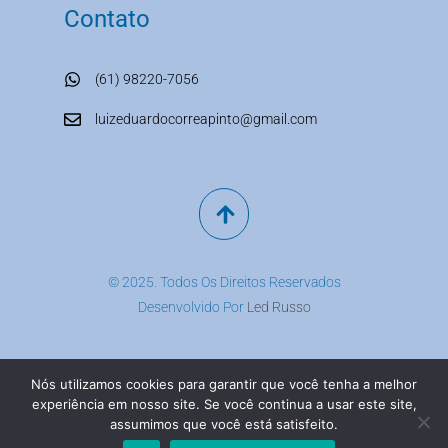
Contato
(61) 98220-7056
luizeduardocorreapinto@gmail.com
© 2025. Todos Os Direitos Reservados
Desenvolvido Por
Led Russo
O Fiél Investimentos preza a qualidade da informação e atesta a
apuração de todo o conteúdo produzido por sua equipe,
Nós utilizamos cookies para garantir que você tenha a melhor
ressaltando, no entanto, que não faz qualquer tipo de
recomendação de investimento, não se responsabilizando por
experiência em nosso site. Se você continua a usar este site,
perdas, danos (diretos, indiretos e incidentais), custos e lucros
assumimos que você está satisfeito.
cessantes.